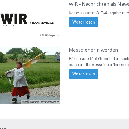
WIR - Nachrichten als News
Keine aktuelle WIR-Ausgabe mehr
Weiter lesen
© St. Christophorus
MessdienerIn werden
Für unsere fünf Gemeinden such
machen die Messdiener*innen eige
Weiter lesen
© Irene Konrad in Pfarrbriefservice.de
orus