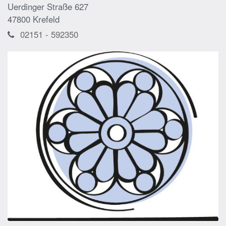
Uerdinger Straße 627
47800
Krefeld
02151 - 592350